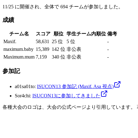
11/25 に開催され、全体で 694 チームが参加しました。
成績
チーム名
スコア
順位
学生チーム内順位
備考
Maxif.
58,631
25 位
5 位
-
maximum.baby
15,389
142 位
非公表
-
Maximum.mum
7,159
340 位
非公表
-
参加記
a01sa01to
:
ISUCON13 参加記 (Maxif. Asa 視点)
Sor4chi
:
ISUCON13に参加してきました
各種大会のロゴは、大会の公式ページより引用しています。