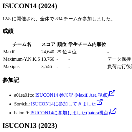
ISUCON14 (2024)
12/8 に開催され、全体で 834 チームが参加しました。
成績
チーム名
スコア
順位
学生チーム内順位
Maxif.
24,640
29 位
4 位
-
Maximum-Y.N.K.S
13,766
-
-
データ保持 
Maxipus
3,546
-
-
負荷走行後
参加記
a01sa01to
:
ISUCON14 参加記 (Maxif. Asa 視点)
Sor4chi
:
ISUCON14に参加してきました
batora9
:
ISUCON14に参加しました(batora視点)
ISUCON13 (2023)