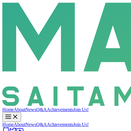
Home
About
News
Q&A
Achievements
Join Us!
Home
About
News
Q&A
Achievements
Join Us!