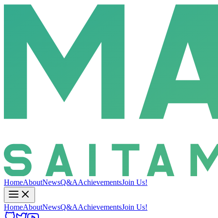
Home
About
News
Q&A
Achievements
Join Us!
Home
About
News
Q&A
Achievements
Join Us!