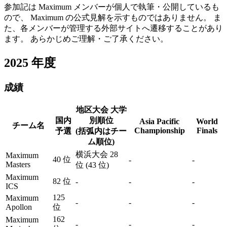
参加記は Maximum メンバーが個人で執筆・公開しているも
ので、 Maximum の公式見解を示すものではありません。 ま
た、各メンバーが管理する外部サイトへ遷移することがあり
ます。 あらかじめご理解・ご了承ください。
2025
年度
成績
地区大会 大学
国内
別順位
Asia Pacific
World
チーム名
Championship
Finals
予選
(括弧内はチー
ム順位)
横浜大会 28
Maximum
40 位
-
-
Masters
位 (43 位)
Maximum
82 位
-
-
-
ICS
125
Maximum
-
-
-
Apollon
位
162
Maximum
-
-
-