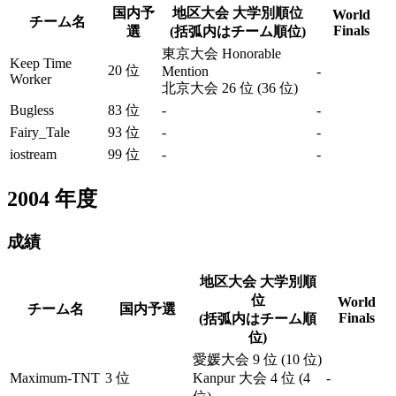
国内予
地区大会 大学別順位
World
チーム名
Finals
選
(括弧内はチーム順位)
東京大会 Honorable
Keep Time
20 位
Mention
-
Worker
北京大会 26 位 (36 位)
Bugless
83 位
-
-
Fairy_Tale
93 位
-
-
iostream
99 位
-
-
2004
年度
成績
地区大会 大学別順
位
World
チーム名
国内予選
Finals
(括弧内はチーム順
位)
愛媛大会 9 位 (10 位)
Maximum-TNT
3 位
Kanpur 大会 4 位 (4
-