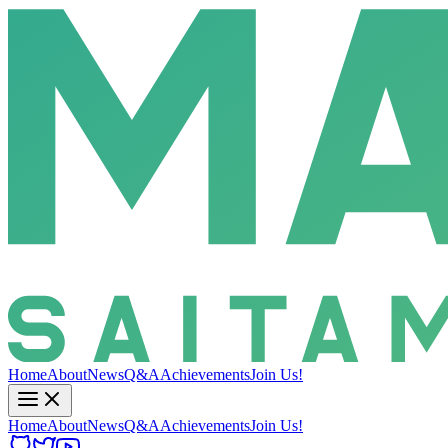
Home
About
News
Q&A
Achievements
Join Us!
Home
About
News
Q&A
Achievements
Join Us!