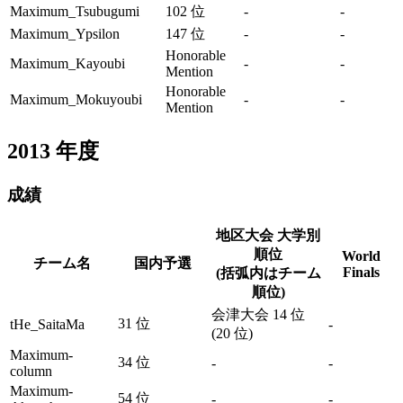
Maximum_Tsubugumi
102 位
-
-
Maximum_Ypsilon
147 位
-
-
Honorable
Maximum_Kayoubi
-
-
Mention
Honorable
Maximum_Mokuyoubi
-
-
Mention
2013
年度
成績
地区大会 大学別
順位
World
チーム名
国内予選
Finals
(括弧内はチーム
順位)
会津大会 14 位
31 位
tHe_SaitaMa
-
(20 位)
Maximum-
34 位
-
-
column
Maximum-
54 位
-
-