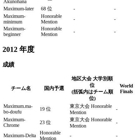
Akunohana
Maximum-later
68 位
-
-
Maximum-
Honorable
-
-
minimum
Mention
Maximum-
Honorable
-
-
beginner
Mention
2012
年度
成績
地区大会 大学別順
位
World
チーム名
国内予選
Finals
(括弧内はチーム順
位)
Maximum.ma-
東京大会 Honorable
19 位
-
bo-doufu
Mention
Maximum-
東京大会 Honorable
23 位
-
Chrome
Mention
Honorable
Maximum-Delta
-
-
Mention