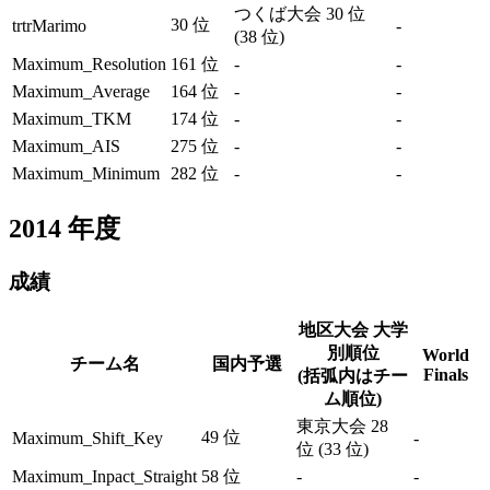
つくば大会 30 位
30 位
trtrMarimo
-
(38 位)
Maximum_Resolution
161 位
-
-
Maximum_Average
164 位
-
-
Maximum_TKM
174 位
-
-
Maximum_AIS
275 位
-
-
Maximum_Minimum
282 位
-
-
2014
年度
成績
地区大会 大学
別順位
World
チーム名
国内予選
Finals
(括弧内はチー
ム順位)
東京大会 28
49 位
Maximum_Shift_Key
-
位 (33 位)
Maximum_Inpact_Straight
58 位
-
-