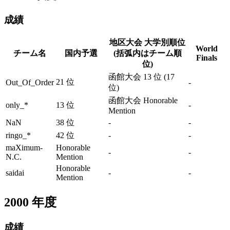
成績
地区大会 大学別順位
World
チーム名
国内予選
(括弧内はチーム順
Finals
位)
函館大会 13 位 (17
21 位
Out_Of_Order
-
位)
函館大会 Honorable
only_*
13 位
-
Mention
NaN
38 位
-
-
ringo_*
42 位
-
-
maXimum-
Honorable
-
-
N.C.
Mention
Honorable
saidai
-
-
Mention
2000
年度
成績