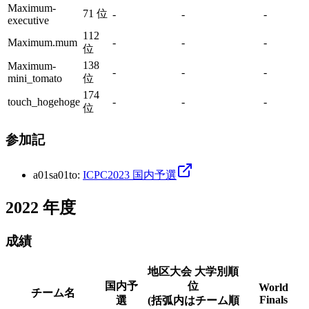
Maximum-
71 位
-
-
-
executive
112
Maximum.mum
-
-
-
位
138
Maximum-
-
-
-
mini_tomato
位
174
touch_hogehoge
-
-
-
位
参加記
a01sa01to
:
ICPC2023 国内予選
2022
年度
成績
地区大会 大学別順
国内予
位
World
チーム名
Finals
選
(括弧内はチーム順