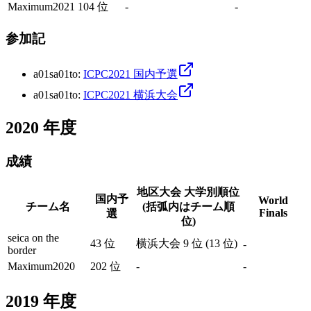
Maximum2021
104 位
-
-
参加記
a01sa01to
:
ICPC2021 国内予選
a01sa01to
:
ICPC2021 横浜大会
2020
年度
成績
地区大会 大学別順位
国内予
World
チーム名
(括弧内はチーム順
Finals
選
位)
seica on the
43 位
横浜大会 9 位 (13 位)
-
border
Maximum2020
202 位
-
-
2019
年度