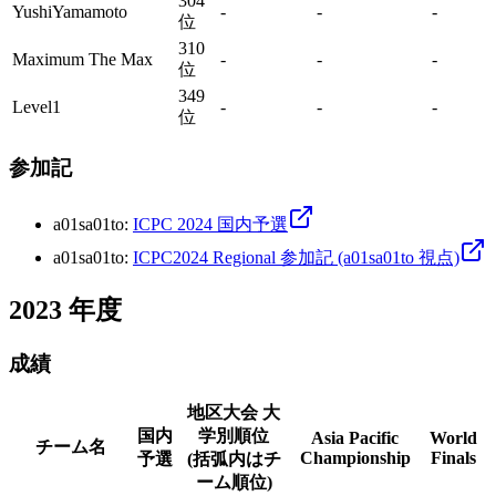
304
YushiYamamoto
-
-
-
位
310
Maximum The Max
-
-
-
位
349
Level1
-
-
-
位
参加記
a01sa01to
:
ICPC 2024 国内予選
a01sa01to
:
ICPC2024 Regional 参加記 (a01sa01to 視点)
2023
年度
成績
地区大会 大
国内
学別順位
Asia Pacific
World
チーム名
Championship
Finals
予選
(括弧内はチ
ーム順位)