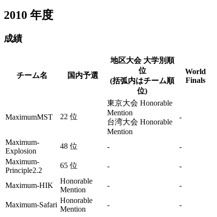
2010
年度
成績
地区大会 大学別順
位
World
チーム名
国内予選
Finals
(括弧内はチーム順
位)
東京大会 Honorable
Mention
22 位
MaximumMST
-
台湾大会 Honorable
Mention
Maximum-
48 位
-
-
Explosion
Maximum-
65 位
-
-
Principle2.2
Honorable
Maximum-HIK
-
-
Mention
Honorable
Maximum-Safari
-
-
Mention