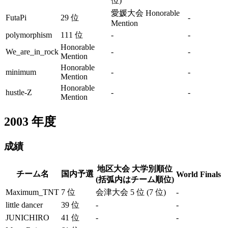
位)
愛媛大会 Honorable
FutaPi
29 位
-
Mention
polymorphism
111 位
-
-
Honorable
We_are_in_rock
-
-
Mention
Honorable
minimum
-
-
Mention
Honorable
hustle-Z
-
-
Mention
2003
年度
成績
地区大会 大学別順位
チーム名
国内予選
World Finals
(括弧内はチーム順位)
Maximum_TNT
7 位
会津大会 5 位 (7 位)
-
little dancer
39 位
-
-
JUNICHIRO
41 位
-
-