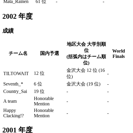
Mata_Rainen
61 位
-
-
2002
年度
成績
地区大会 大学別順
位
World
チーム名
国内予選
Finals
(括弧内はチーム順
位)
金沢大会 12 位 (16
12 位
TILTOWAIT
-
位)
Seventh_*
6 位
金沢大会 (19 位)
-
Country_Sai
19 位
-
-
Honorable
A team
-
-
Mention
Happy
Honorable
-
-
Clacking!?
Mention
2001
年度