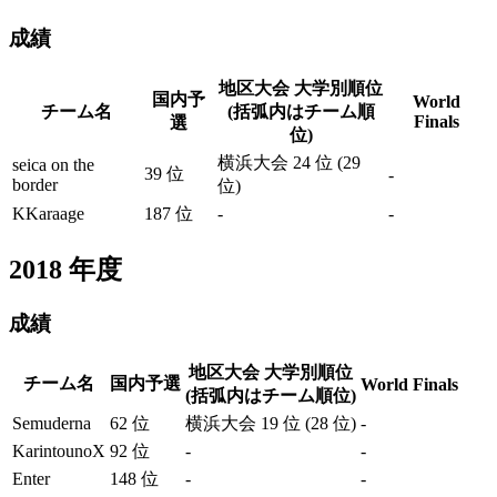
成績
地区大会 大学別順位
国内予
World
チーム名
(括弧内はチーム順
Finals
選
位)
横浜大会 24 位 (29
seica on the
39 位
-
border
位)
KKaraage
187 位
-
-
2018
年度
成績
地区大会 大学別順位
チーム名
国内予選
World Finals
(括弧内はチーム順位)
Semuderna
62 位
横浜大会 19 位 (28 位)
-
KarintounoX
92 位
-
-
Enter
148 位
-
-