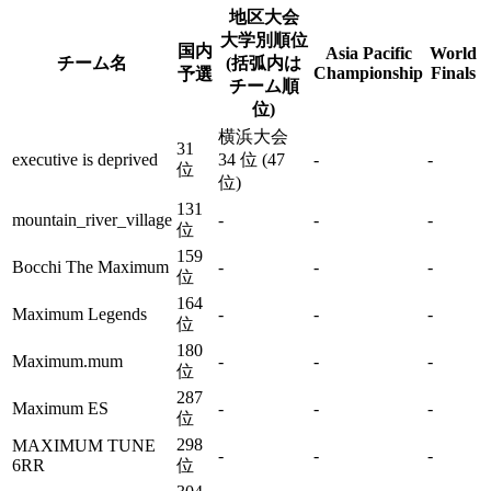
地区大会
大学別順位
国内
Asia Pacific
World
チーム名
(括弧内は
Championship
Finals
予選
チーム順
位)
横浜大会
31
executive is deprived
34 位 (47
-
-
位
位)
131
mountain_river_village
-
-
-
位
159
Bocchi The Maximum
-
-
-
位
164
Maximum Legends
-
-
-
位
180
Maximum.mum
-
-
-
位
287
Maximum ES
-
-
-
位
298
MAXIMUM TUNE
-
-
-
6RR
位