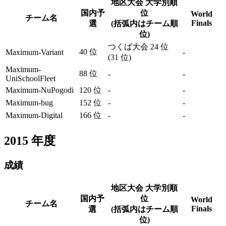
地区大会 大学別順
国内予
位
World
チーム名
Finals
選
(括弧内はチーム順
位)
つくば大会 24 位
40 位
Maximum-Variant
-
(31 位)
Maximum-
88 位
-
-
UniSchoolFleet
Maximum-NuPogodi
120 位
-
-
Maximum-bug
152 位
-
-
Maximum-Digital
166 位
-
-
2015
年度
成績
地区大会 大学別順
国内予
位
World
チーム名
Finals
選
(括弧内はチーム順
位)