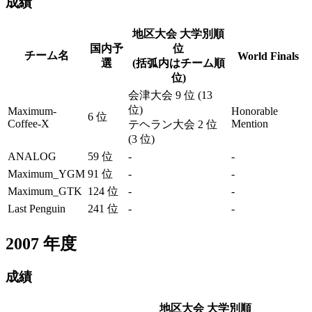
成績
地区大会 大学別順
国内予
位
チーム名
World Finals
選
(括弧内はチーム順
位)
会津大会 9 位 (13
位)
Maximum-
Honorable
6 位
Coffee-X
Mention
テヘラン大会 2 位
(3 位)
ANALOG
59 位
-
-
Maximum_YGM
91 位
-
-
Maximum_GTK
124 位
-
-
Last Penguin
241 位
-
-
2007
年度
成績
地区大会 大学別順