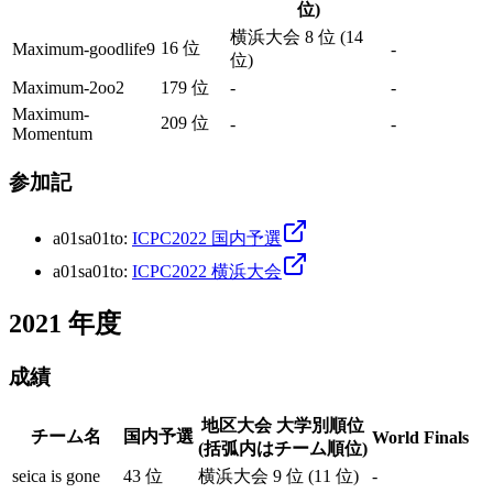
位)
横浜大会 8 位 (14
16 位
Maximum-goodlife9
-
位)
Maximum-2oo2
179 位
-
-
Maximum-
209 位
-
-
Momentum
参加記
a01sa01to
:
ICPC2022 国内予選
a01sa01to
:
ICPC2022 横浜大会
2021
年度
成績
地区大会 大学別順位
チーム名
国内予選
World Finals
(括弧内はチーム順位)
seica is gone
43 位
横浜大会 9 位 (11 位)
-