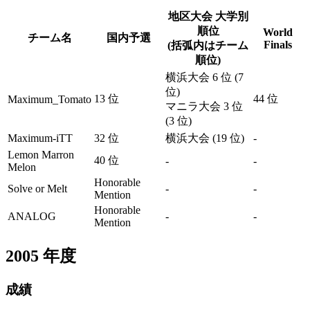
地区大会 大学別
順位
World
チーム名
国内予選
Finals
(括弧内はチーム
順位)
横浜大会 6 位 (7
位)
13 位
44 位
Maximum_Tomato
マニラ大会 3 位
(3 位)
Maximum-iTT
32 位
横浜大会 (19 位)
-
Lemon Marron
40 位
-
-
Melon
Honorable
Solve or Melt
-
-
Mention
Honorable
ANALOG
-
-
Mention
2005
年度
成績