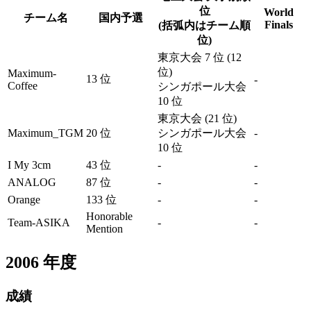
位
World
チーム名
国内予選
Finals
(括弧内はチーム順
位)
東京大会 7 位 (12
位)
Maximum-
13 位
-
Coffee
シンガポール大会
10 位
東京大会 (21 位)
Maximum_TGM
20 位
シンガポール大会
-
10 位
I My 3cm
43 位
-
-
ANALOG
87 位
-
-
Orange
133 位
-
-
Honorable
Team-ASIKA
-
-
Mention
2006
年度
成績