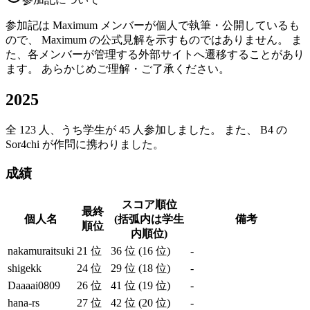
参加記は Maximum メンバーが個人で執筆・公開しているも
ので、 Maximum の公式見解を示すものではありません。 ま
た、各メンバーが管理する外部サイトへ遷移することがあり
ます。 あらかじめご理解・ご了承ください。
2025
全 123 人、うち学生が 45 人参加しました。 また、 B4 の
Sor4chi が作問に携わりました。
成績
スコア順位
最終
個人名
(括弧内は学生
備考
順位
内順位)
nakamuraitsuki
21 位
36 位 (16 位)
-
shigekk
24 位
29 位 (18 位)
-
Daaaai0809
26 位
41 位 (19 位)
-
hana-rs
27 位
42 位 (20 位)
-