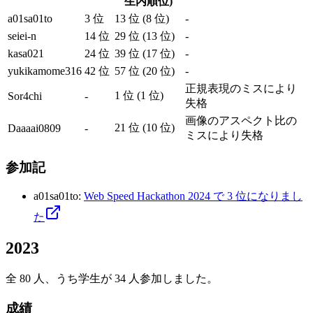
生内順位)
a01sa01to
3 位
13 位 (8 位)
-
seiei-n
14 位
29 位 (13 位)
-
kasa021
24 位
39 位 (17 位)
-
yukikamome316
42 位
57 位 (20 位)
-
正規表現のミスにより
1 位 (1 位)
Sor4chi
-
失格
画像のアスペクト比の
21 位 (10 位)
Daaaai0809
-
ミスにより失格
参加記
a01sa01to
:
Web Speed Hackathon 2024 で 3 位になりまし
た
2023
全 80 人、うち学生が 34 人参加しました。
成績