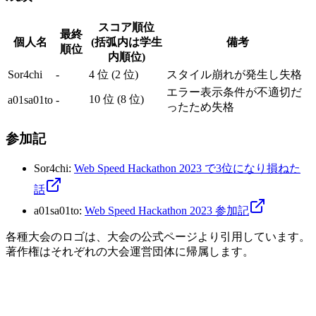
スコア順位
最終
個人名
(括弧内は学生
備考
順位
内順位)
Sor4chi
-
4 位 (2 位)
スタイル崩れが発生し失格
エラー表示条件が不適切だ
10 位 (8 位)
a01sa01to
-
ったため失格
参加記
Sor4chi
:
Web Speed Hackathon 2023 で3位になり損ねた
話
a01sa01to
:
Web Speed Hackathon 2023 参加記
各種大会のロゴは、大会の公式ページより引用しています。
著作権はそれぞれの大会運営団体に帰属します。