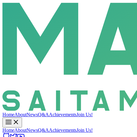
Home
About
News
Q&A
Achievements
Join Us!
Home
About
News
Q&A
Achievements
Join Us!