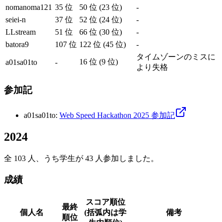
nomanoma121
35 位
50 位 (23 位)
-
seiei-n
37 位
52 位 (24 位)
-
LLstream
51 位
66 位 (30 位)
-
batora9
107 位
122 位 (45 位)
-
タイムゾーンのミスに
16 位 (9 位)
a01sa01to
-
より失格
参加記
a01sa01to
:
Web Speed Hackathon 2025 参加記
2024
全 103 人、うち学生が 43 人参加しました。
成績
スコア順位
最終
個人名
(括弧内は学
備考
順位